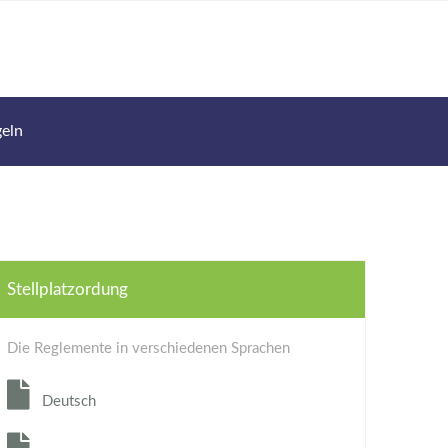
geln
Stellplatzordung
Die Reglemente in verschiedenen Sprachen
Deutsch