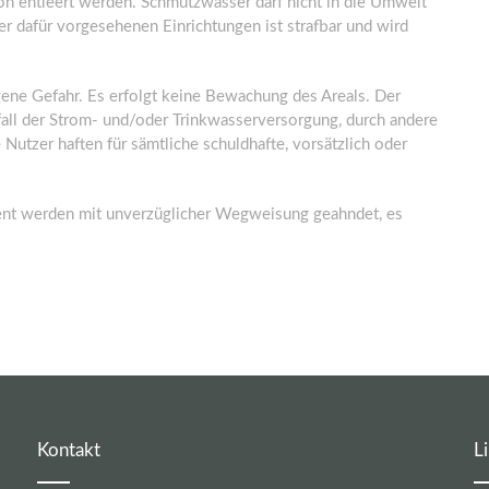
on entleert werden. Schmutzwasser darf nicht in die Umwelt
r dafür vorgesehenen Einrichtungen ist strafbar und wird
gene Gefahr. Es erfolgt keine Bewachung des Areals. Der
sfall der Strom- und/oder Trinkwasserversorgung, durch andere
 Nutzer haften für sämtliche schuldhafte, vorsätzlich oder
nt werden mit unverzüglicher Wegweisung geahndet, es
Kontakt
L