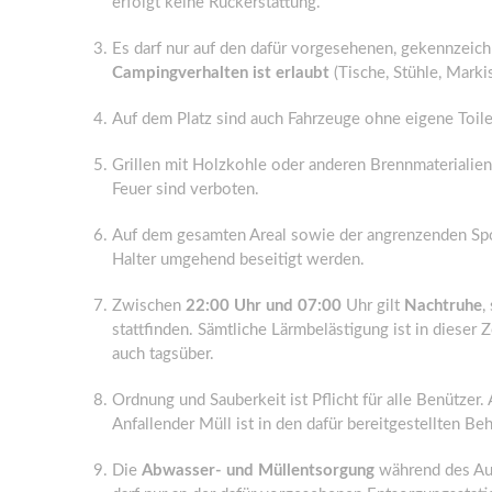
erfolgt keine Rückerstattung.
Es darf nur auf den dafür vorgesehenen, gekennzeic
Campingverhalten ist erlaubt
(Tische, Stühle, Marki
Auf dem Platz sind auch Fahrzeuge ohne eigene Toilett
Grillen mit Holzkohle oder anderen Brennmaterialien 
Feuer sind verboten.
Auf dem gesamten Areal sowie der angrenzenden Spo
Halter umgehend beseitigt werden.
Zwischen
22:00 Uhr und 07:00
Uhr gilt
Nachtruhe
,
stattfinden. Sämtliche Lärmbelästigung ist in dieser 
auch tagsüber.
Ordnung und Sauberkeit ist Pflicht für alle Benützer
Anfallender Müll ist in den dafür bereitgestellten 
Die
Abwasser- und Müllentsorgung
während des Auf