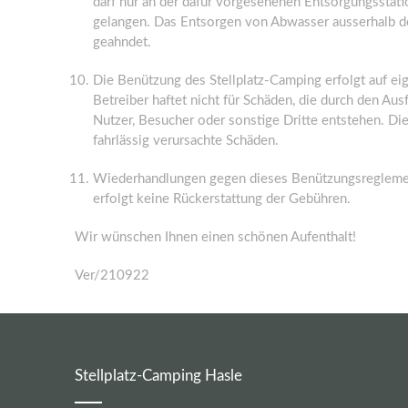
darf nur an der dafür vorgesehenen Entsorgungsstati
gelangen. Das Entsorgen von Abwasser ausserhalb de
geahndet.
Die Benützung des Stellplatz-Camping erfolgt auf ei
Betreiber haftet nicht für Schäden, die durch den Au
Nutzer, Besucher oder sonstige Dritte entstehen. Die
fahrlässig verursachte Schäden.
Wiederhandlungen gegen dieses Benützungsregleme
erfolgt keine Rückerstattung der Gebühren.
Wir wünschen Ihnen einen schönen Aufenthalt!
Ver/210922
Stellplatz-Camping Hasle